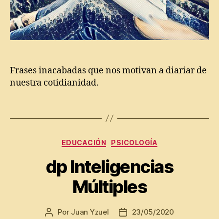
a
tr
,
ri
o
F
o
s
r
a
s
e
Frases inacabadas que nos motivan a diariar de
s
nuestra cotidianidad.
in
a
c
Etiquetas
Di
a
a
b
ri
a
o
Categorías
EDUCACIÓN
PSICOLOGÍA
d
p
a
e
dp Inteligencias
s
,
rs
In
Múltiples
o
ic
n
ia
al
d
Por
Juan Yzuel
23/05/2020
Autor
Fecha
,