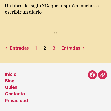
d
Un libro del siglo XIX que inspiró a muchos a
m
escribir un diario
o
n
d
Etiquetas
o
D
e
Paginación
A
←
Entradas
1
2
3
Entradas
→
m
de
ic
is
entradas
,
J
Inicio
u
Faceboo
Cor
Blog
a
elec
Quién
n
Contacto
Y
z
Privacidad
u
el