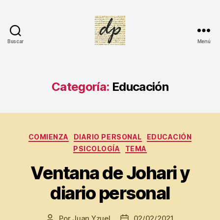
Buscar
Menú
DIARIO
PERSONAL
Categoría:
Educación
Categorías
COMIENZA
DIARIO PERSONAL
EDUCACIÓN
PSICOLOGÍA
TEMA
Ventana de Johari y
A
diario personal
u
t
o
Por
Juan Yzuel
02/02/2021
Autor
Fecha