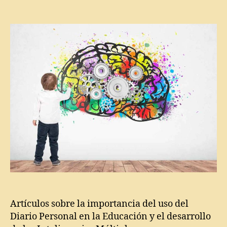
o
de
de
E
r
la
la
d
a
entrada
entrada
u
s
,
c
T
a
e
ci
m
ó
a
n
,
s
H
e
m
e
r
o
t
e
c
a
Artículos sobre la importancia del uso del
di
Diario Personal en la Educación y el desarrollo
gi