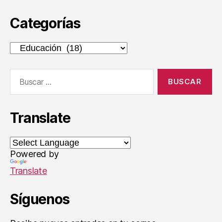
,
Categorías
S
ai
n
Categorías
t-
E
Buscar:
x
u
p
é
Translate
r
y
Powered by
Translate
Síguenos