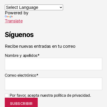
ci
é
a
-
n
V
Powered by
a
ic
Translate
t
e
u
n
r
t
Síguenos
al
e
is
B
Recibe nuevas entradas en tu correo
t
o
a
,
n
Nombre y apellidos*
In
e
t
t
,
el
J
ig
u
Correo electrónico*
e
a
n
n
ci
Y
Por favor, acepta nuestra política de privacidad.
a
z
vi
u
s
el