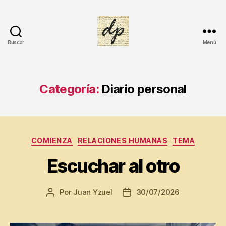
Buscar
Menú
DIARIO
PERSONAL
Categoría:
Diario personal
Categorías
COMIENZA
RELACIONES HUMANAS
TEMA
Escuchar al otro
Por
Juan Yzuel
30/07/2026
Autor
Fecha
de
de
la
la
Di
entrada
entrada