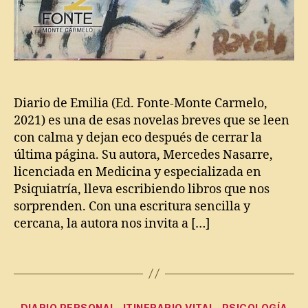
a
ri
o
d
e
E
m
Diario de Emilia (Ed. Fonte-Monte Carmelo,
ili
2021) es una de esas novelas breves que se leen
a
,
con calma y dejan eco después de cerrar la
Di
última página. Su autora, Mercedes Nasarre,
a
licenciada en Medicina y especializada en
ri
Psiquiatría, lleva escribiendo libros que nos
o
sorprenden. Con una escritura sencilla y
p
cercana, la autora nos invita a […]
e
rs
o
Etiquetas
n
al
,
Categorías
DIARIO PERSONAL
ITINERARIO VITAL
PSICOLOGÍA