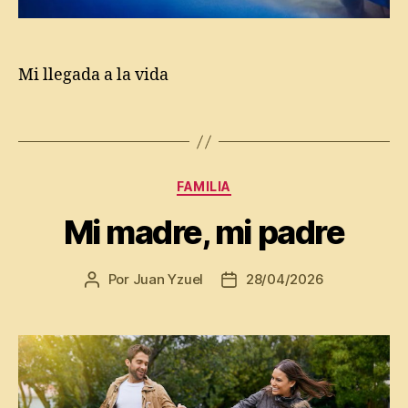
r
a
z
o
,
Mi llegada a la vida
J
u
Etiquetas
a
n
Y
Categorías
z
FAMILIA
u
Mi madre, mi padre
el
,
M
Por
Juan Yzuel
28/04/2026
Autor
Fecha
i
de
de
n
la
la
a
entrada
entrada
ci
m
ie
n