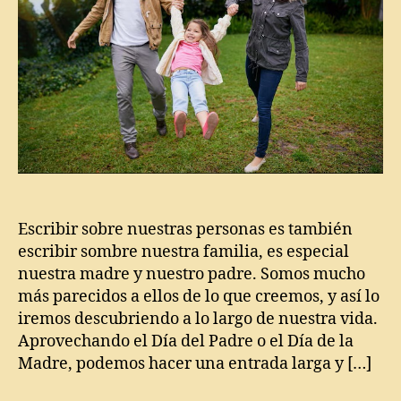
t
o
,
P
a
rt
o
Dí
a
d
el
P
Escribir sobre nuestras personas es también
a
escribir sombre nuestra familia, es especial
d
nuestra madre y nuestro padre. Somos mucho
r
más parecidos a ellos de lo que creemos, y así lo
e
,
iremos descubriendo a lo largo de nuestra vida.
Di
Aprovechando el Día del Padre o el Día de la
a
Madre, podemos hacer una entrada larga y […]
ri
o