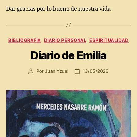
Dar gracias por lo bueno de nuestra vida
Categorías
BIBLIOGRAFÍA
DIARIO PERSONAL
ESPIRITUALIDAD
Diario de Emilia
Por
Juan Yzuel
13/05/2026
Autor
Fecha
de
de
la
la
entrada
entrada