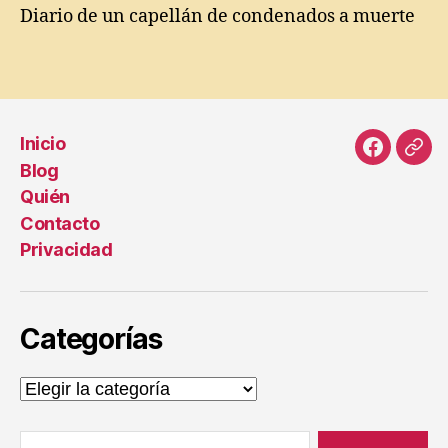
o
Diario de un capellán de condenados a muerte
p
e
Etiquetas
rs
o
n
al
Inicio
,
Faceboo
Cor
Blog
G
elec
Quién
u
Contacto
m
e
Privacidad
rs
in
d
Categorías
o
d
e
Categorías
E
st
Buscar:
el