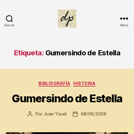
Buscar
Menú
DIARIO
PERSONAL
Etiqueta:
Gumersindo de Estella
Categorías
BIBLIOGRAFÍA
HISTORIA
Gumersindo de Estella
Por
Juan Yzuel
08/06/2026
Autor
Fecha
de
de
la
la
entrada
entrada