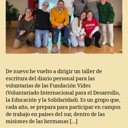
T
D
a
i
ll
a
e
ri
r
o
p
e
r
s
o
n
De nuevo he vuelto a dirigir un taller de
a
escritura del diario personal para las
l
,
voluntarias de las Fundación Vides
F
(Voluntariado Internacional para el Desarrollo,
u
n
la Educación y la Solidaridad). Es un grupo que,
d
cada año, se prepara para participar en campos
a
de trabajo en países del sur, dentro de las
c
misiones de las hermanas […]
i