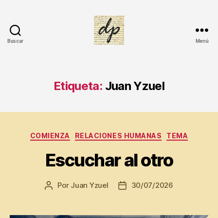
Buscar
Menú
DIARIO
PERSONAL
Etiqueta:
Juan Yzuel
Categorías
COMIENZA
RELACIONES HUMANAS
TEMA
Escuchar al otro
Por
Juan Yzuel
30/07/2026
Autor
Fecha
de
de
la
la
Di
entrada
entrada