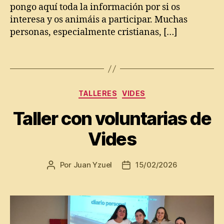
a
pongo aquí toda la información por si os
ri
interesa y os animáis a participar. Muchas
o
personas, especialmente cristianas, […]
p
e
Etiquetas
r
s
o
Categorías
n
TALLERES
VIDES
a
Taller con voluntarias de
l
,
J
Vides
u
a
n
Por
Juan Yzuel
15/02/2026
Autor
Fecha
Y
de
de
z
la
la
u
entrada
entrada
e
l
,