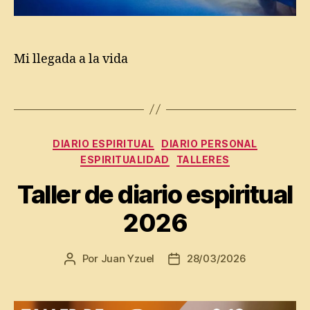
r
a
z
o
,
Mi llegada a la vida
J
u
Etiquetas
a
n
Y
Categorías
z
DIARIO ESPIRITUAL
DIARIO PERSONAL
u
ESPIRITUALIDAD
TALLERES
el
Taller de diario espiritual
,
M
2026
i
n
a
Por
Juan Yzuel
28/03/2026
Autor
Fecha
ci
de
de
m
la
la
ie
entrada
entrada
n