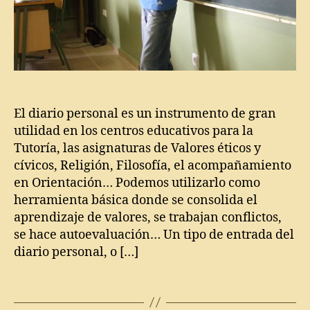
e
e
r
r
o
t
a
c
i
El diario personal es un instrumento de gran
ó
n
utilidad en los centros educativos para la
,
Tutoría, las asignaturas de Valores éticos y
D
cívicos, Religión, Filosofía, el acompañamiento
i
en Orientación… Podemos utilizarlo como
a
herramienta básica donde se consolida el
ri
aprendizaje de valores, se trabajan conflictos,
o
se hace autoevaluación… Un tipo de entrada del
d
diario personal, o […]
e
c
Di
l
Etiquetas
a
a