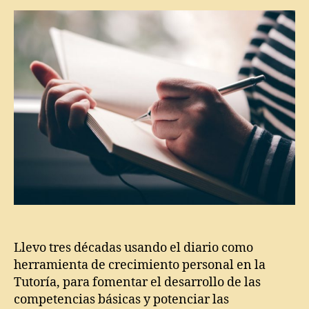
a
entrada
entrada
n
o
,
A
J
d
u
o
a
l
n
e
Y
s
z
c
u
e
el
n
,
t
P
e
si
s
c
,
ol
D
Llevo tres décadas usando el diario como
o
i
gí
herramienta de crecimiento personal en la
a
a
Tutoría, para fomentar el desarrollo de las
ri
competencias básicas y potenciar las
o