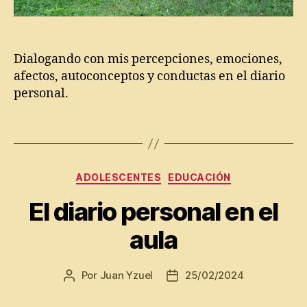
gi
l
,
c
N
a
,
i
Di
ñ
Dialogando con mis percepciones, emociones,
m
o
afectos, autoconceptos y conductas en el diario
e
s
personal.
n
si
Etiquetas
o
n
e
Categorías
s
ADOLESCENTES
EDUCACIÓN
d
El diario personal en el
el
s
aula
e
r
h
Por
Juan Yzuel
25/02/2024
Autor
Fecha
u
de
de
m
la
la