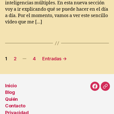
inteligencias múltiples. En esta nueva sección
p
voy a ir explicando qué se puede hacer en el día
e
a día. Por el momento, vamos a ver este sencillo
r
vídeo que me […]
s
o
n
Etiquetas
a
l
,
E
Paginación
s
…
1
2
4
Entradas
→
c
de
o
l
entradas
a
r
,
Inicio
J
Faceboo
Cor
Blog
u
elec
Quién
a
Contacto
n
Y
Privacidad