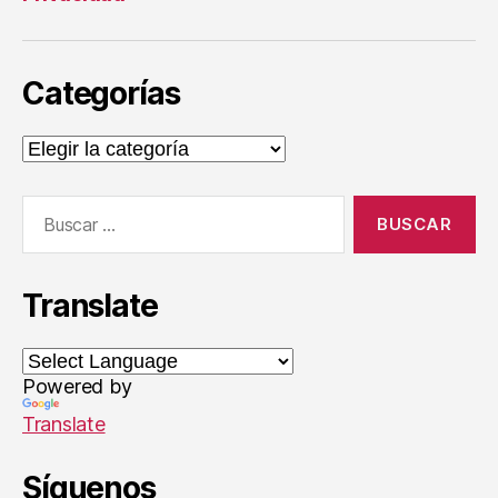
z
u
e
Categorías
l
,
N
i
Categorías
ñ
o
Buscar:
s
Translate
Powered by
Translate
Síguenos