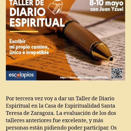
t
o
,
P
a
rt
D
o
i
a
ri
o
e
s
p
ir
it
Por tercera vez voy a dar un Taller de Diario
u
Espiritual en la Casa de Espiritualidad Santa
a
Teresa de Zaragoza. La evaluación de los dos
l
,
talleres anteriores fue excelente, y más
D
i
personas están pidiendo poder participar. Os