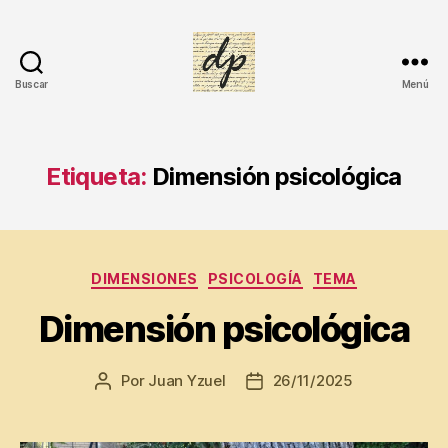
Buscar
Menú
DIARIO
PERSONAL
Etiqueta:
Dimensión psicológica
Di
a
ri
o
Categorías
DIMENSIONES
PSICOLOGÍA
TEMA
p
e
Dimensión psicológica
rs
o
n
Por
Juan Yzuel
26/11/2025
Autor
Fecha
al
de
de
,
la
la
Di
entrada
entrada