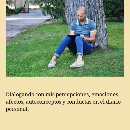
m
e
n
si
ó
n
p
si
c
ol
ó
gi
c
a
,
Di
Dialogando con mis percepciones, emociones,
m
afectos, autoconceptos y conductas en el diario
e
personal.
n
si
Etiquetas
o