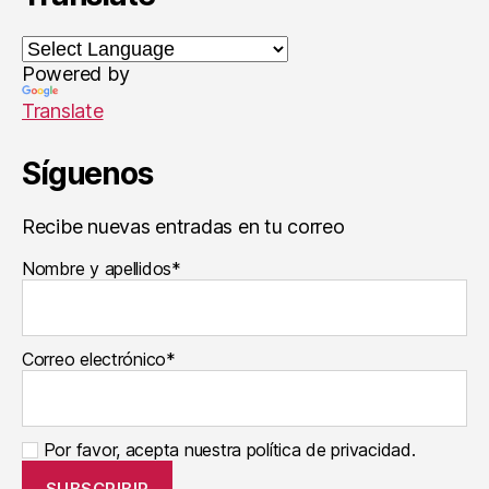
el
,
P
Powered by
si
Translate
c
ol
o
Síguenos
gí
a
Recibe nuevas entradas en tu correo
Nombre y apellidos*
Correo electrónico*
Por favor, acepta nuestra política de privacidad.