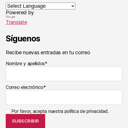
-
V
Powered by
ic
Translate
e
n
t
Síguenos
e
B
Recibe nuevas entradas en tu correo
o
n
Nombre y apellidos*
e
t
,
J
u
Correo electrónico*
a
n
Y
Por favor, acepta nuestra política de privacidad.
z
u
el