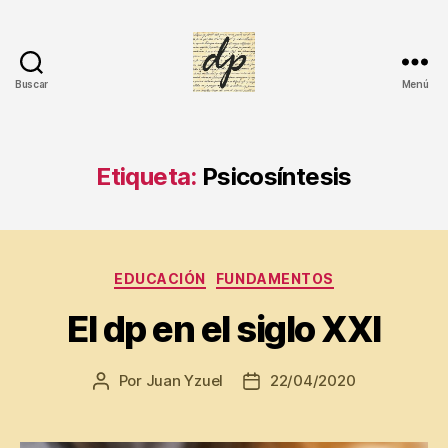
t
el
ig
e
Buscar
Menú
DIARIO
n
PERSONAL
ci
a
Etiqueta:
Psicosíntesis
E
m
o
ci
o
Categorías
EDUCACIÓN
FUNDAMENTOS
n
al
El dp en el siglo XXI
,
In
t
Por
Juan Yzuel
22/04/2020
Autor
Fecha
el
de
de
ig
la
la
e
entrada
entrada