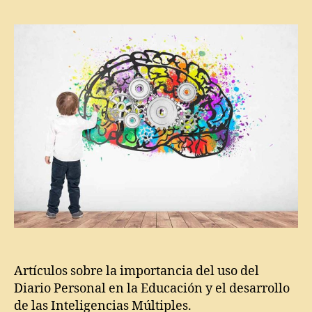
la
la
d
entrada
entrada
u
c
a
ci
ó
n
,
H
e
m
e
r
o
t
e
c
a
Artículos sobre la importancia del uso del
di
Diario Personal en la Educación y el desarrollo
gi
de las Inteligencias Múltiples.
t