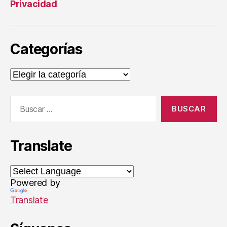
Privacidad
,
In
t
e
Categorías
r
n
Categorías
e
t
Buscar:
Translate
Powered by
Translate