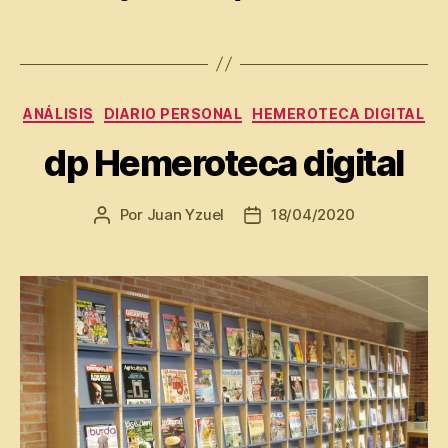
al
,
Etiquetas
In
t
el
Categorías
ANÁLISIS
DIARIO PERSONAL
HEMEROTECA DIGITAL
ig
e
dp Hemeroteca digital
n
ci
a
Por
Juan Yzuel
18/04/2020
Autor
Fecha
In
de
de
tr
la
la
a
entrada
entrada
p
e
rs
Di
o
a
n
ri
al
o
,