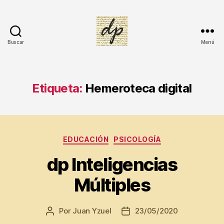
Buscar
Menú
DIARIO
PERSONAL
Etiqueta:
Hemeroteca digital
Di
a
ri
o
Categorías
EDUCACIÓN
PSICOLOGÍA
p
e
dp Inteligencias
rs
Múltiples
o
n
al
Por
Juan Yzuel
23/05/2020
Autor
Fecha
,
de
de
E