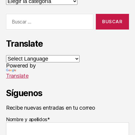
Categorías
e
rt
M
Buscar:
a
r
c
u
Translate
s
e
,
J
Powered by
u
a
Translate
n
Y
Síguenos
z
u
el
Recibe nuevas entradas en tu correo
,
Nombre y apellidos*
P
e
rs