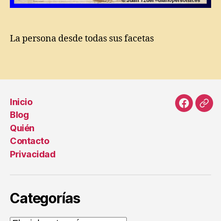
a
n
o
,
La persona desde todas sus facetas
E
m
m
Etiquetas
a
n
u
Inicio
el
Faceboo
Cor
M
Blog
elec
o
Quién
u
Contacto
ni
Privacidad
er
,
H
e
Categorías
r
b