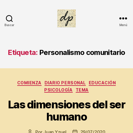
s
Dí
a
z
Buscar
Menú
H
DIARIO
e
PERSONAL
r
n
Etiqueta:
Personalismo comunitario
á
n
d
e
z
,
Categorías
COMIENZA
DIARIO PERSONAL
EDUCACIÓN
Di
PSICOLOGÍA
TEMA
a
ri
Las dimensiones del ser
o
p
humano
e
rs
Por
Juan Yzuel
29/07/2020
o
Autor
Fecha