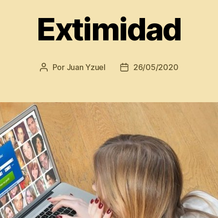
Extimidad
Por
Juan Yzuel
26/05/2020
Autor
Fecha
de
de
la
la
entrada
entrada