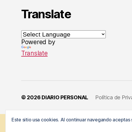
a
,
Translate
P
a
t
ol
o
Powered by
gí
a
Translate
s
,
P
si
c
ol
o
© 2026
DIARIO PERSONAL
Política de Pri
gí
a
,
S
Este sitio usa cookies. Al continuar navegando aceptas 
e
r