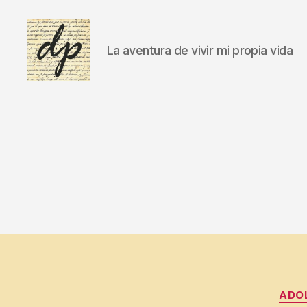
La aventura de vivir mi propia vida
A
DIARIO
u
PERSONAL
t
o
e
st
i
m
a
,
C
ib
e
r
ADO
c