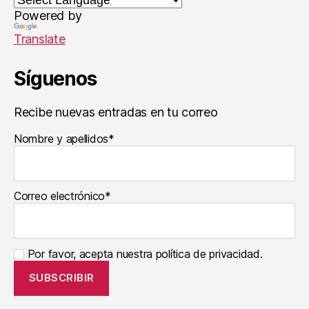
t
Powered by
ol
o
Translate
gí
a
Síguenos
s
,
P
si
Recibe nuevas entradas en tu correo
c
Nombre y apellidos*
ol
o
gí
a
,
Correo electrónico*
S
e
r
g
Por favor, acepta nuestra política de privacidad.
e
Ti
s
s