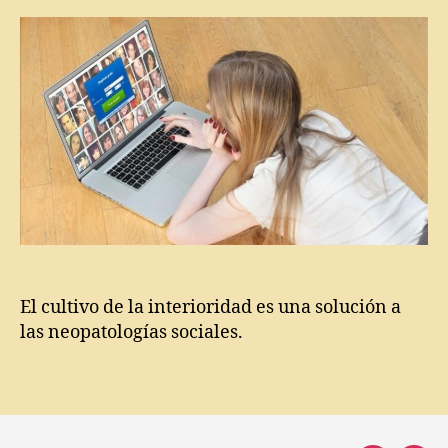
la
la
J
entrada
entrada
a
c
q
u
e
s
L
a
c
a
n
,
J
u
El cultivo de la interioridad es una solución a
a
las neopatologías sociales.
n
Y
z
Etiquetas
u
el
,