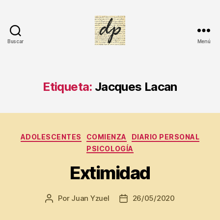
e
r
c
o
Buscar
Menú
n
DIARIO
d
PERSONAL
ri
a
,
Etiqueta:
Jacques Lacan
E
xt
i
m
id
Categorías
ADOLESCENTES
COMIENZA
DIARIO PERSONAL
a
PSICOLOGÍA
d
,
F
Extimidad
O
M
Por
Juan Yzuel
26/05/2020
Autor
Fecha
O
de
de
,