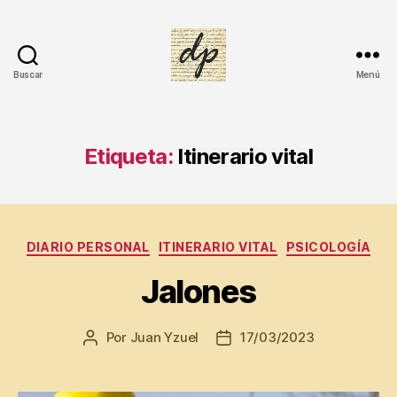
Buscar
Menú
DIARIO
PERSONAL
Etiqueta:
Itinerario vital
Categorías
DIARIO PERSONAL
ITINERARIO VITAL
PSICOLOGÍA
Jalones
Por
Juan Yzuel
17/03/2023
Autor
Fecha
de
de
la
la
entrada
entrada