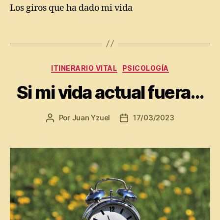
Los giros que ha dado mi vida
r
a
ri
Etiquetas
o
vi
t
Categorías
ITINERARIO VITAL
PSICOLOGÍA
al
,
Si mi vida actual fuera…
J
al
o
Por
Juan Yzuel
17/03/2023
Autor
Fecha
n
de
de
e
la
la
s
,
entrada
entrada
D
T
i
e
a
m
ri
a
o
s
p
e