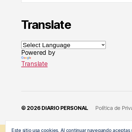
u
el
,
Translate
S
e
c
ci
Powered by
o
n
Translate
e
s
,
T
e
m
a
© 2026
DIARIO PERSONAL
Política de Pri
s
Este sitio usa cookies. Al continuar navegando aceptas 