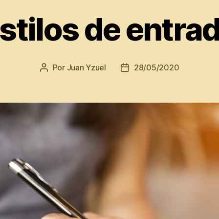
stilos de entra
Por
Juan Yzuel
28/05/2020
Autor
Fecha
de
de
la
la
entrada
entrada