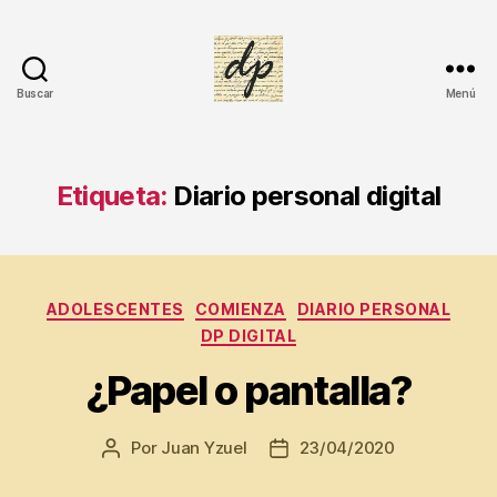
Buscar
Menú
DIARIO
PERSONAL
Etiqueta:
Diario personal digital
C
u
Categorías
a
ADOLESCENTES
COMIENZA
DIARIO PERSONAL
d
DP DIGITAL
e
¿Papel o pantalla?
r
n
o
,
Por
Juan Yzuel
23/04/2020
Autor
Fecha
Di
de
de
a