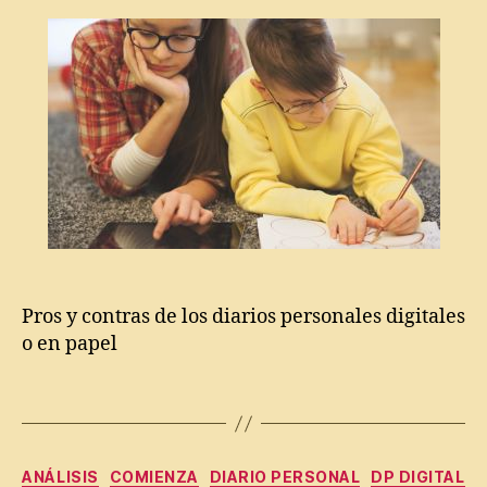
la
la
ri
entrada
entrada
o
p
e
rs
o
n
al
,
Di
a
ri
o
Pros y contras de los diarios personales digitales
p
o en papel
e
rs
o
Etiquetas
n
al
A
di
Categorías
ANÁLISIS
COMIENZA
DIARIO PERSONAL
DP DIGITAL
p
gi