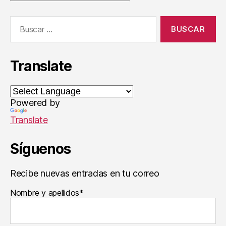
á
ti
Buscar:
c
o
s
,
S
Translate
o
ft
w
a
Powered by
r
Translate
e
Síguenos
Recibe nuevas entradas en tu correo
Nombre y apellidos*