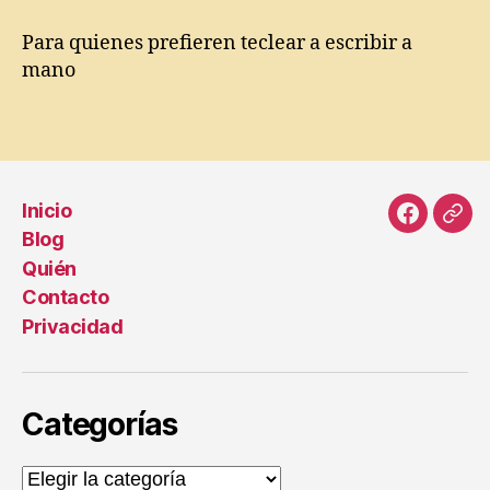
t
t
al
a
Para quienes prefieren teclear a escribir a
p
mano
a
g
Etiquetas
e
,
P
r
o
Inicio
g
Faceboo
Cor
Blog
r
elec
Quién
a
Contacto
m
a
Privacidad
s
in
f
Categorías
o
r
m
Categorías