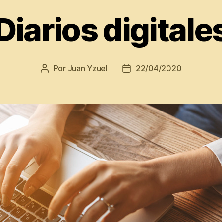
Diarios digitale
Por
Juan Yzuel
22/04/2020
Autor
Fecha
de
de
la
la
entrada
entrada