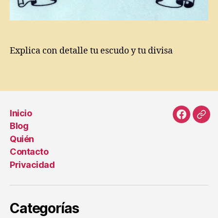
s
a
,
E
d
u
Explica con detalle tu escudo y tu divisa
c
a
Etiquetas
ci
ó
n
,
E
Inicio
s
Faceboo
Cor
Blog
c
elec
Quién
u
Contacto
d
o
Privacidad
d
e
a
Categorías
r
m