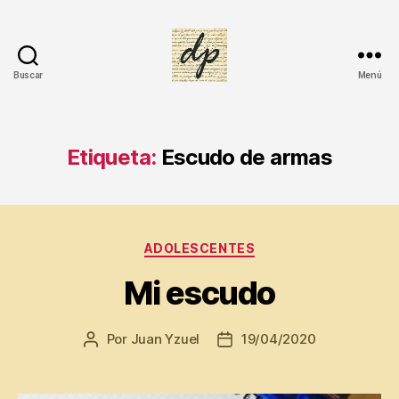
Buscar
Menú
DIARIO
PERSONAL
Etiqueta:
Escudo de armas
Categorías
ADOLESCENTES
A
Mi escudo
d
ol
e
Por
Juan Yzuel
19/04/2020
Autor
Fecha
s
de
de
c
la
la
e
entrada
entrada