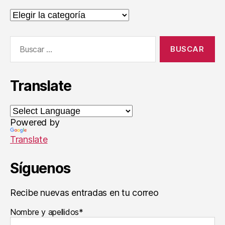
a
Categorías
s
,
H
Buscar:
e
r
ál
di
Translate
c
a
,
L
e
Powered by
m
Translate
a
,
N
iñ
Síguenos
o
s
Recibe nuevas entradas en tu correo
Nombre y apellidos*