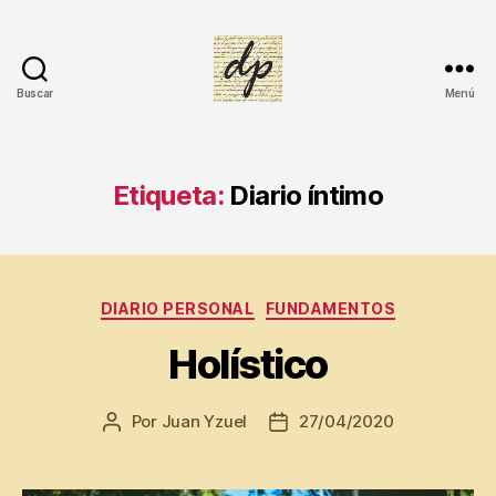
Buscar
Menú
DIARIO
PERSONAL
Etiqueta:
Diario íntimo
Di
a
ri
o
Categorías
DIARIO PERSONAL
FUNDAMENTOS
e
s
Holístico
pi
ri
Por
Juan Yzuel
27/04/2020
Autor
Fecha
t
de
de
u
la
la
al
entrada
entrada
,