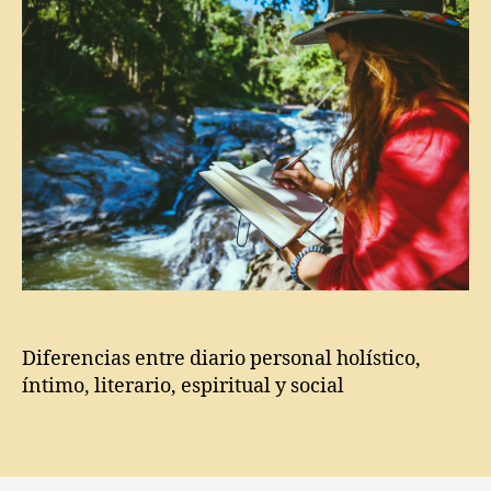
Di
a
ri
o
h
ol
ís
ti
c
o
,
Di
a
ri
o
Diferencias entre diario personal holístico,
ín
íntimo, literario, espiritual y social
ti
m
o
,
Etiquetas
Di
a