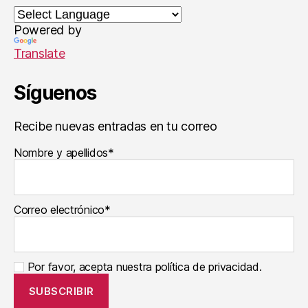
a
ri
Powered by
o
s
Translate
o
ci
Síguenos
al
Recibe nuevas entradas en tu correo
Nombre y apellidos*
Correo electrónico*
Por favor, acepta nuestra política de privacidad.