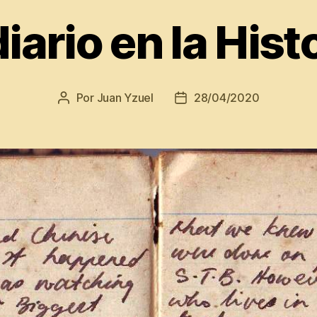
diario en la Hist
Por
Juan Yzuel
28/04/2020
Autor
Fecha
de
de
la
la
entrada
entrada