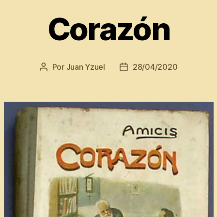
Corazón
Por
Juan Yzuel
28/04/2020
Autor
Fecha
de
de
la
la
entrada
entrada