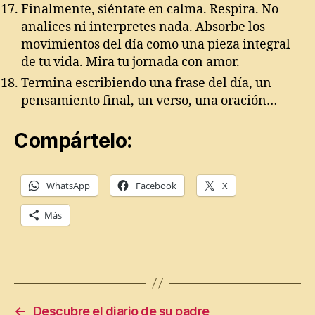
Finalmente, siéntate en calma. Respira. No
analices ni interpretes nada. Absorbe los
movimientos del día como una pieza integral
de tu vida. Mira tu jornada con amor.
Termina escribiendo una frase del día, un
pensamiento final, un verso, una oración…
C
Compártelo:
o
m
ie
WhatsApp
Facebook
X
n
z
Más
o
,
Di
a
Etiquetas
ri
o
p
←
Descubre el diario de su padre