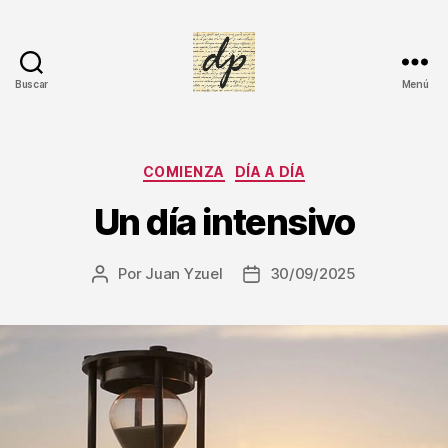
Buscar
Menú
DIARIO
PERSONAL
Categorías
COMIENZA
DÍA A DÍA
Un día intensivo
Por
Juan Yzuel
30/09/2025
Autor
Fecha
de
de
la
la
entrada
entrada