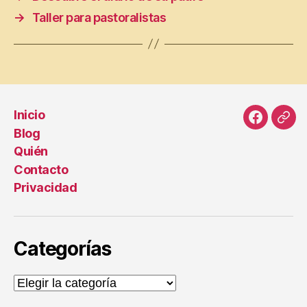
e
→
Taller para pastoralistas
rs
o
n
al
Inicio
Faceboo
Cor
Blog
elec
Quién
Contacto
Privacidad
Categorías
Categorías