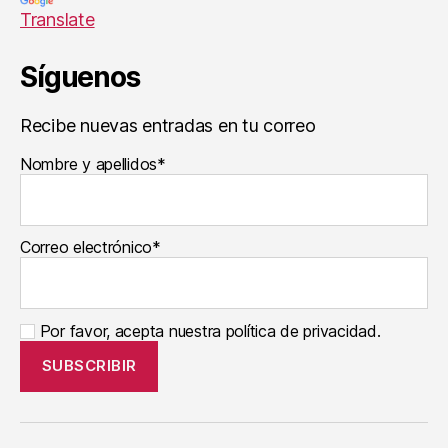
o
Translate
p
e
Síguenos
di
a
,
R
Recibe nuevas entradas en tu correo
o
Nombre y apellidos*
s
a
M
or
Correo electrónico*
el
,
Ví
d
Por favor, acepta nuestra política de privacidad.
e
o