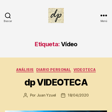
s
,
A
nt
o
Buscar
Menú
DIARIO
ni
PERSONAL
a
Li
ra
Etiqueta:
Vídeo
,
Cl
ar
a
Categorías
ANÁLISIS
DIARIO PERSONAL
VIDEOTECA
V
el
dp VIDEOTECA
a
s
c
Por
Juan Yzuel
18/04/2020
Autor
Fecha
o
,
de
de
Di
la
la
ar
entrada
entrada