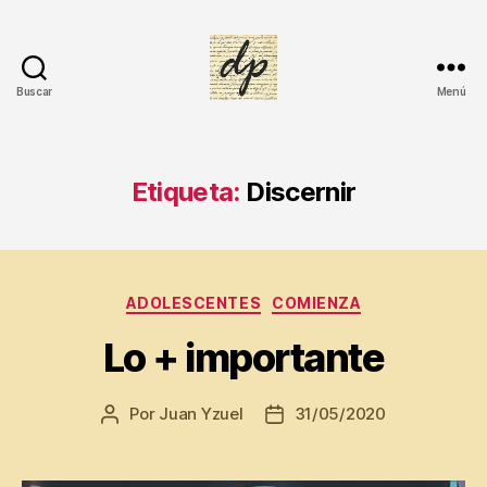
Buscar
Menú
DIARIO
PERSONAL
Etiqueta:
Discernir
A
Categorías
d
ADOLESCENTES
COMIENZA
ol
Lo + importante
e
s
c
Por
Juan Yzuel
31/05/2020
Autor
Fecha
e
de
de
n
la
la
t
entrada
entrada