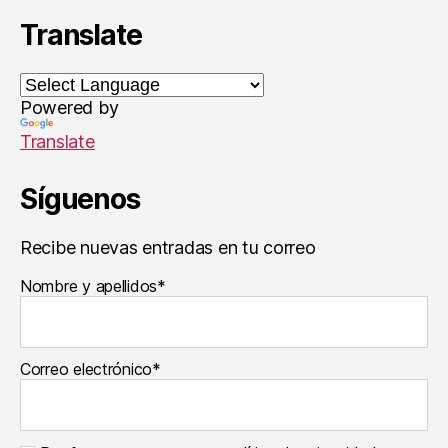
M
Translate
ú
si
c
a
Powered by
Translate
Síguenos
Recibe nuevas entradas en tu correo
Nombre y apellidos*
Correo electrónico*