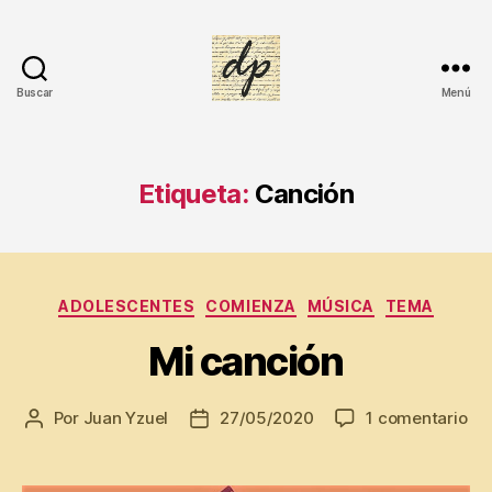
Buscar
Menú
DIARIO
PERSONAL
Etiqueta:
Canción
Categorías
ADOLESCENTES
COMIENZA
MÚSICA
TEMA
Mi canción
A
en
Por
Juan Yzuel
27/05/2020
1 comentario
Autor
Fecha
d
Mi
de
de
ol
ca
la
la
e
entrada
entrada