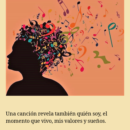
s
c
e
n
t
e
s
,
C
a
n
ci
ó
n
,
C
o
m
ie
n
Una canción revela también quién soy, el
z
momento que vivo, mis valores y sueños.
o
,